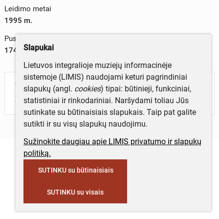
Leidimo metai
1995 m.
Puslapių skaičius
Slapukai
174
Lietuvos integralioje muziejų informacinėje
sistemoje (LIMIS) naudojami keturi pagrindiniai
Turite daugiau informacijos apie objektą?
slapukų (angl.
cookies
) tipai: būtinieji, funkciniai,
Parašykite mums!
statistiniai ir rinkodariniai. Naršydami toliau Jūs
sutinkate su būtinaisiais slapukais. Taip pat galite
sutikti ir su visų slapukų naudojimu.
Sužinokite daugiau apie LIMIS privatumo ir slapukų
politiką.
SUTINKU su būtinaisiais
SUTINKU su visais