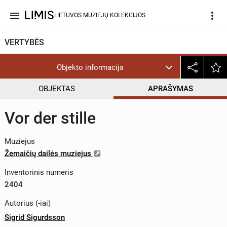
menu
more_vert
LIETUVOS MUZIEJŲ KOLEKCIJOS
VERTYBĖS
Objekto informacija
OBJEKTAS
APRAŠYMAS
Vor der stille
Muziejus
Žemaičių dailės muziejus
Inventorinis numeris
2404
Autorius (-iai)
Sigrid Sigurdsson