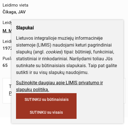
Leidimo vieta
Čikaga, JAV
Leidykla
Slapukai
M. Morkūno spaustuvė
Lietuvos integralioje muziejų informacinėje
Leidimo metai
sistemoje (LIMIS) naudojami keturi pagrindiniai
1972 m.
slapukų (angl.
cookies
) tipai: būtinieji, funkciniai,
statistiniai ir rinkodariniai. Naršydami toliau Jūs
Puslapių skaičius
sutinkate su būtinaisiais slapukais. Taip pat galite
65
sutikti ir su visų slapukų naudojimu.
Sužinokite daugiau apie LIMIS privatumo ir
Turite daugiau informacijos apie objektą?
slapukų politiką.
Parašykite mums!
SUTINKU su būtinaisiais
SUTINKU su visais