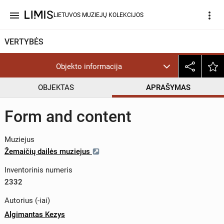
menu
more_vert
LIETUVOS MUZIEJŲ KOLEKCIJOS
VERTYBĖS
Objekto informacija
OBJEKTAS
APRAŠYMAS
Form and content
Muziejus
Žemaičių dailės muziejus
Inventorinis numeris
2332
Autorius (-iai)
Algimantas Kezys