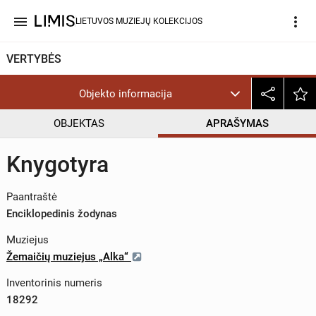
menu
more_vert
LIETUVOS MUZIEJŲ KOLEKCIJOS
VERTYBĖS
Objekto informacija
OBJEKTAS
APRAŠYMAS
Knygotyra
Paantraštė
Enciklopedinis žodynas
Muziejus
Žemaičių muziejus „Alka“
Inventorinis numeris
18292