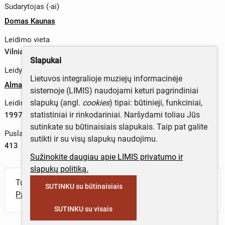
Sudarytojas (-ai)
Domas Kaunas
Leidimo vieta
Vilniaus r. sav., Lietuva
Slapukai
Leidykla
Lietuvos integralioje muziejų informacinėje
Alma littera
sistemoje (LIMIS) naudojami keturi pagrindiniai
slapukų (angl.
cookies
) tipai: būtinieji, funkciniai,
Leidimo metai
statistiniai ir rinkodariniai. Naršydami toliau Jūs
1997 m.
sutinkate su būtinaisiais slapukais. Taip pat galite
Puslapių skaičius
sutikti ir su visų slapukų naudojimu.
413
Sužinokite daugiau apie LIMIS privatumo ir
slapukų politiką.
Turite daugiau informacijos apie objektą?
SUTINKU su būtinaisiais
Parašykite mums!
SUTINKU su visais