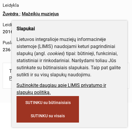
Leidykla
Žuvėdra
;
Mažeikių muziejus
Leidimo metai
Slapukai
2016 m.
Lietuvos integralioje muziejų informacinėje
Puslapių skaičius
sistemoje (LIMIS) naudojami keturi pagrindiniai
236
slapukų (angl.
cookies
) tipai: būtinieji, funkciniai,
statistiniai ir rinkodariniai. Naršydami toliau Jūs
sutinkate su būtinaisiais slapukais. Taip pat galite
Turite daugiau informacijos apie objektą?
sutikti ir su visų slapukų naudojimu.
Parašykite mums!
Sužinokite daugiau apie LIMIS privatumo ir
slapukų politiką.
SUTINKU su būtinaisiais
SUTINKU su visais