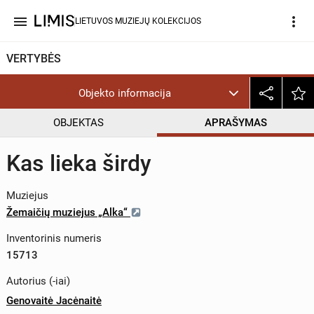
menu
more_vert
LIETUVOS MUZIEJŲ KOLEKCIJOS
VERTYBĖS
Objekto informacija
OBJEKTAS
APRAŠYMAS
Kas lieka širdy
Muziejus
Žemaičių muziejus „Alka“
Inventorinis numeris
15713
Autorius (-iai)
Genovaitė Jacėnaitė