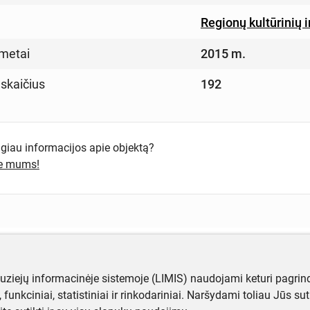
Regionų kultūrinių i
metai
2015 m.
 skaičius
192
ugiau informacijos apie objektą?
te mums!
muziejų informacinėje sistemoje (LIMIS) naudojami keturi pagrind
ji, funkciniai, statistiniai ir rinkodariniai. Naršydami toliau Jūs s