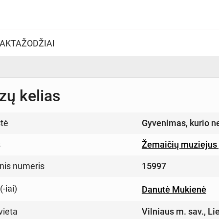
AKTAŽODŽIAI
zų kelias
tė
Gyvenimas, kurio n
s
Žemaičių muziejus
inis numeris
15997
-iai)
Danutė Mukienė
vieta
Vilniaus m. sav., Li