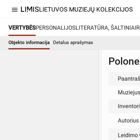
LIETUVOS MUZIEJŲ KOLEKCIJOS
menu
VERTYBĖS
PERSONALIJOS
LITERATŪRA, ŠALTINIAI
R
Objekto informacija
Detalus aprašymas
Polone
Paantraš
Muzieju
Inventor
Autorius (
Leidimo 