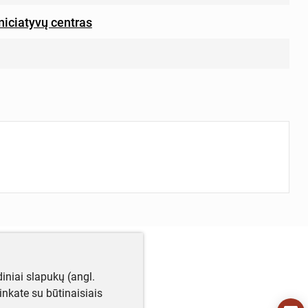
niciatyvų centras
iniai slapukų (angl.
utinkate su būtinaisiais