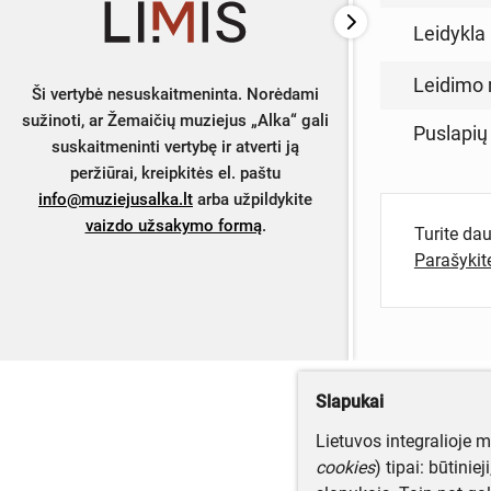
Leidykla
Leidimo 
Ši vertybė nesuskaitmeninta. Norėdami
sužinoti, ar Žemaičių muziejus „Alka“ gali
Puslapių
suskaitmeninti vertybę ir atverti ją
peržiūrai, kreipkitės el. paštu
info@muziejusalka.lt
arba užpildykite
vaizdo užsakymo formą
.
Turite da
Parašyki
Slapukai
Lietuvos integralioje 
cookies
) tipai: būtinie