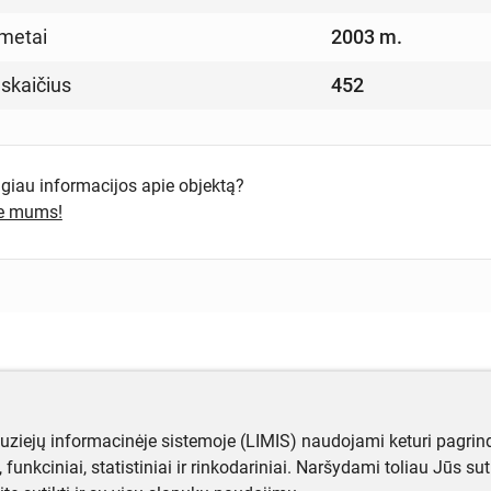
metai
2003 m.
 skaičius
452
ugiau informacijos apie objektą?
te mums!
muziejų informacinėje sistemoje (LIMIS) naudojami keturi pagrind
ji, funkciniai, statistiniai ir rinkodariniai. Naršydami toliau Jūs s