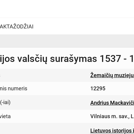
AKTAŽODŽIAI
ijos valsčių surašymas 1537 - 
s
Žemaičių muzieju
inis numeris
12295
-iai)
Andrius Mackavič
vieta
Vilniaus m. sav., 
Lietuvos istorijos 