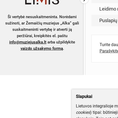
Leidimo 
Ši vertybė nesuskaitmeninta. Norėdami
Puslapių
sužinoti, ar Žemaičių muziejus „Alka“ gali
suskaitmeninti vertybę ir atverti ją
peržiūrai, kreipkitės el. paštu
info@muziejusalka.lt
arba užpildykite
Turite da
vaizdo užsakymo formą
.
Parašyki
Slapukai
Lietuvos integralioje 
cookies
) tipai: būtinie