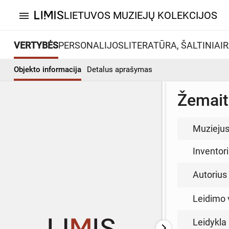
LIETUVOS MUZIEJŲ KOLEKCIJOS
menu
VERTYBĖS
PERSONALIJOS
LITERATŪRA, ŠALTINIAI
R
Objekto informacija
Detalus aprašymas
Žemait
Muzieju
Inventor
Autorius (
Leidimo 
Leidykla