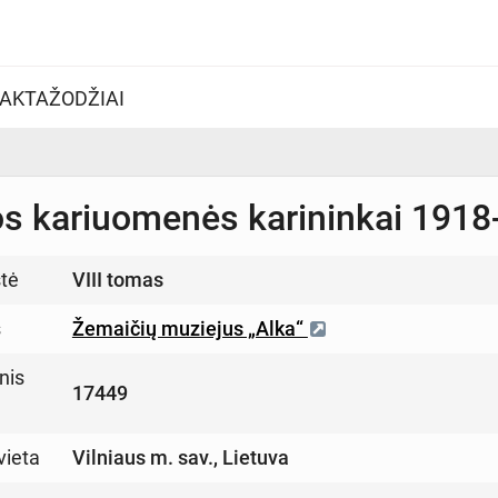
AKTAŽODŽIAI
os kariuomenės karininkai 191
tė
VIII tomas
s
Žemaičių muziejus „Alka“
nis
17449
vieta
Vilniaus m. sav., Lietuva