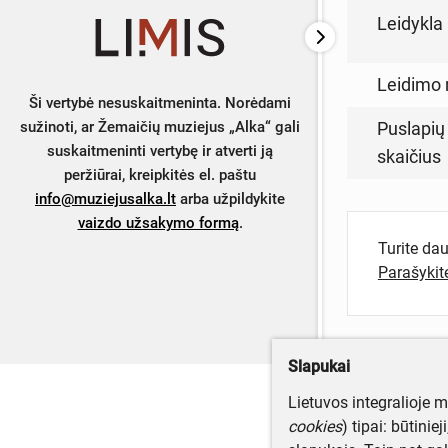
Leidykla
Leidimo 
Ši vertybė nesuskaitmeninta. Norėdami
Puslapių
sužinoti, ar Žemaičių muziejus „Alka“ gali
suskaitmeninti vertybę ir atverti ją
skaičius
peržiūrai, kreipkitės el. paštu
info@muziejusalka.lt
arba užpildykite
vaizdo užsakymo formą
.
Turite da
Parašyki
Slapukai
Lietuvos integralioje 
cookies
) tipai: būtinie