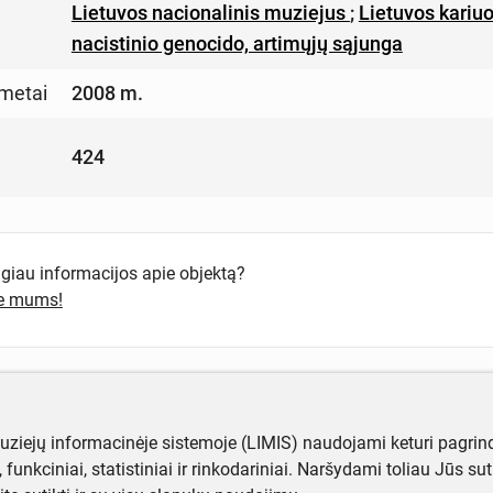
Lietuvos nacionalinis muziejus
;
Lietuvos kariuo
nacistinio genocido, artimųjų sąjunga
metai
2008 m.
424
ugiau informacijos apie objektą?
te mums!
muziejų informacinėje sistemoje (LIMIS) naudojami keturi pagrind
ji, funkciniai, statistiniai ir rinkodariniai. Naršydami toliau Jūs s