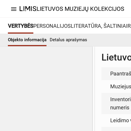
LIETUVOS MUZIEJŲ KOLEKCIJOS
menu
VERTYBĖS
PERSONALIJOS
LITERATŪRA, ŠALTINIAI
R
Objekto informacija
Detalus aprašymas
Lietuv
Paantraš
Muzieju
Inventori
numeris
Leidimo 