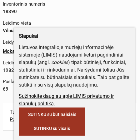
Inventorinis numeris
18390
Leidimo vieta
Vilniaus m. sav., Lietuva
Slapukai
Leidykla
Lietuvos integralioje muziejų informacinėje
Mokslas
sistemoje (LIMIS) naudojami keturi pagrindiniai
slapukų (angl.
cookies
) tipai: būtinieji, funkciniai,
Leidimo metai
statistiniai ir rinkodariniai. Naršydami toliau Jūs
1982 m.
sutinkate su būtinaisiais slapukais. Taip pat galite
Puslapių skaičius
sutikti ir su visų slapukų naudojimu.
69
Sužinokite daugiau apie LIMIS privatumo ir
slapukų politiką.
Turite daugiau informacijos apie objektą?
SUTINKU su būtinaisiais
Parašykite mums!
SUTINKU su visais