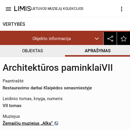
menu
more_vert
LIETUVOS MUZIEJŲ KOLEKCIJOS
VERTYBĖS
Objekto informacija
OBJEKTAS
APRAŠYMAS
Architektūros paminklaiVII
Paantraštė
Restauravimo darbai Klaipėdos senasmiestyje
Leidinio tomas, knyga, numeris
VII tomas
Muziejus
Žemaičių muziejus „Alka“