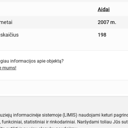
Aidai
metai
2007 m.
 skaičius
198
ugiau informacijos apie objektą?
te mums!
muziejų informacinėje sistemoje (LIMIS) naudojami keturi pagrind
ji, funkciniai, statistiniai ir rinkodariniai. Naršydami toliau Jūs s