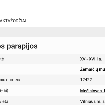
AKTAŽODŽIAI
os parapijos
tė
XV - XVIII a.
s
Žemaičių muz
inis numeris
12422
-iai)
Mečislovas 
vieta
Vilniaus m. s