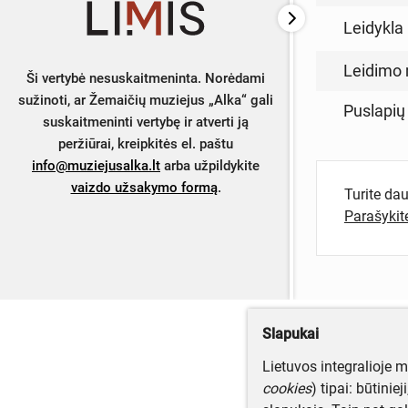
Leidykla
Leidimo 
Ši vertybė nesuskaitmeninta. Norėdami
sužinoti, ar Žemaičių muziejus „Alka“ gali
Puslapių
suskaitmeninti vertybę ir atverti ją
peržiūrai, kreipkitės el. paštu
info@muziejusalka.lt
arba užpildykite
vaizdo užsakymo formą
.
Turite da
Parašyki
Slapukai
Lietuvos integralioje 
cookies
) tipai: būtinie