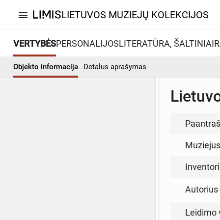
LIETUVOS MUZIEJŲ KOLEKCIJOS
menu
VERTYBĖS
PERSONALIJOS
LITERATŪRA, ŠALTINIAI
R
Objekto informacija
Detalus aprašymas
Lietuv
Paantraš
Muzieju
Inventor
Autorius (
Leidimo 