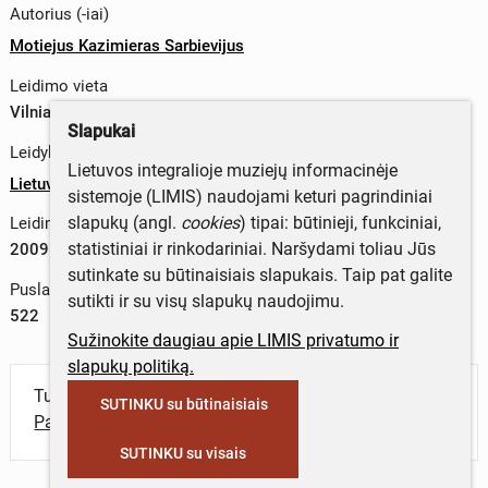
Autorius (-iai)
Motiejus Kazimieras Sarbievijus
Leidimo vieta
Vilniaus m. sav., Lietuva
Slapukai
Leidykla
Lietuvos integralioje muziejų informacinėje
Lietuvių literatūros ir tautosakos institutas
sistemoje (LIMIS) naudojami keturi pagrindiniai
slapukų (angl.
cookies
) tipai: būtinieji, funkciniai,
Leidimo metai
statistiniai ir rinkodariniai. Naršydami toliau Jūs
2009 m.
sutinkate su būtinaisiais slapukais. Taip pat galite
Puslapių skaičius
sutikti ir su visų slapukų naudojimu.
522
Sužinokite daugiau apie LIMIS privatumo ir
slapukų politiką.
Turite daugiau informacijos apie objektą?
SUTINKU su būtinaisiais
Parašykite mums!
SUTINKU su visais