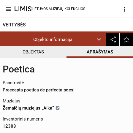
menu
more_vert
LIETUVOS MUZIEJŲ KOLEKCIJOS
VERTYBĖS
Objekto informacija
OBJEKTAS
APRAŠYMAS
Poetica
Paantraštė
Praecepta poetica de perfecta poesi
Muziejus
Žemaičių muziejus „Alka“
Inventorinis numeris
12388