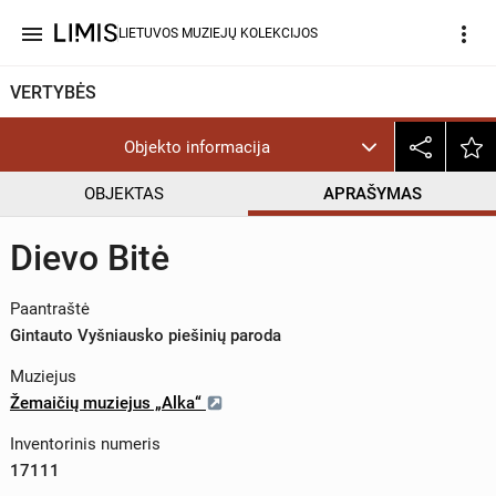
menu
more_vert
LIETUVOS MUZIEJŲ KOLEKCIJOS
VERTYBĖS
Objekto informacija
OBJEKTAS
APRAŠYMAS
Dievo Bitė
Paantraštė
Gintauto Vyšniausko piešinių paroda
Muziejus
Žemaičių muziejus „Alka“
Inventorinis numeris
17111