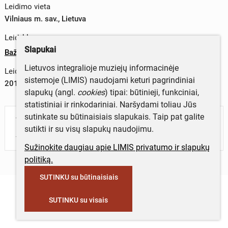
Leidimo vieta
Vilniaus m. sav., Lietuva
Leidykla
Slapukai
Bažnytinio paveldo muziejus
Lietuvos integralioje muziejų informacinėje
Leidimo metai
sistemoje (LIMIS) naudojami keturi pagrindiniai
2017 m.
slapukų (angl.
cookies
) tipai: būtinieji, funkciniai,
statistiniai ir rinkodariniai. Naršydami toliau Jūs
sutinkate su būtinaisiais slapukais. Taip pat galite
Turite daugiau informacijos apie objektą?
sutikti ir su visų slapukų naudojimu.
Parašykite mums!
Sužinokite daugiau apie LIMIS privatumo ir slapukų
politiką.
SUTINKU su būtinaisiais
SUTINKU su visais