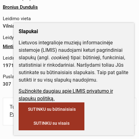
Bronius Dundulis
Leidimo vieta
Vilniaus m. sav., Lietuva
Slapukai
Leidykla
Lietuvos integralioje muziejų informacinėje
Mintis
sistemoje (LIMIS) naudojami keturi pagrindiniai
slapukų (angl.
cookies
) tipai: būtinieji, funkciniai,
Leidimo metai
statistiniai ir rinkodariniai. Naršydami toliau Jūs
1971 m.
sutinkate su būtinaisiais slapukais. Taip pat galite
Puslapių skaičius
sutikti ir su visų slapukų naudojimu.
307
Sužinokite daugiau apie LIMIS privatumo ir
slapukų politiką.
Turite daugiau informacijos apie objektą?
SUTINKU su būtinaisiais
Parašykite mums!
SUTINKU su visais