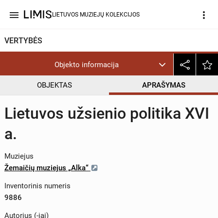
menu
more_vert
LIETUVOS MUZIEJŲ KOLEKCIJOS
VERTYBĖS
Objekto informacija
OBJEKTAS
APRAŠYMAS
Lietuvos užsienio politika XVI
a.
Muziejus
Žemaičių muziejus „Alka“
Inventorinis numeris
9886
Autorius (-iai)