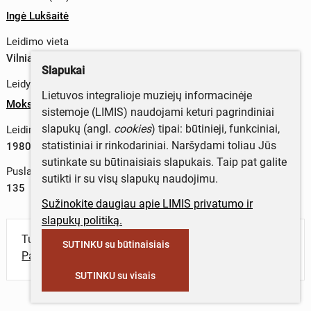
Ingė Lukšaitė
Leidimo vieta
Vilniaus m. sav., Lietuva
Slapukai
Leidykla
Lietuvos integralioje muziejų informacinėje
Mokslas
sistemoje (LIMIS) naudojami keturi pagrindiniai
slapukų (angl.
cookies
) tipai: būtinieji, funkciniai,
Leidimo metai
statistiniai ir rinkodariniai. Naršydami toliau Jūs
1980 m.
sutinkate su būtinaisiais slapukais. Taip pat galite
Puslapių skaičius
sutikti ir su visų slapukų naudojimu.
135
Sužinokite daugiau apie LIMIS privatumo ir
slapukų politiką.
Turite daugiau informacijos apie objektą?
SUTINKU su būtinaisiais
Parašykite mums!
SUTINKU su visais