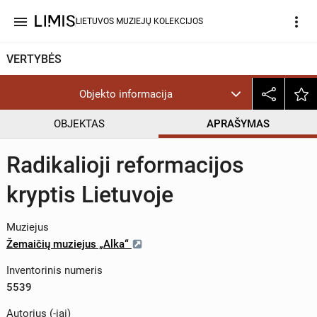
menu
more_vert
LIETUVOS MUZIEJŲ KOLEKCIJOS
VERTYBĖS
Objekto informacija
OBJEKTAS
APRAŠYMAS
Radikalioji reformacijos
kryptis Lietuvoje
Muziejus
Žemaičių muziejus „Alka“
Inventorinis numeris
5539
Autorius (-iai)