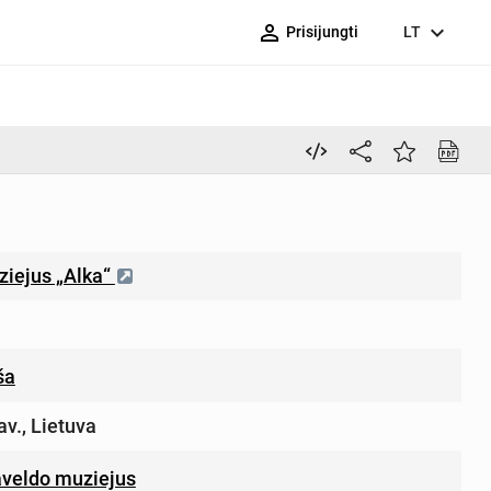
person_outline
expand_more
Prisijungti
LT
iejus „Alka“
ša
av., Lietuva
aveldo muziejus