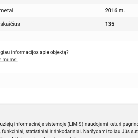
metai
2016 m.
 skaičius
135
ugiau informacijos apie objektą?
te mums!
muziejų informacinėje sistemoje (LIMIS) naudojami keturi pagrind
ji, funkciniai, statistiniai ir rinkodariniai. Naršydami toliau Jūs s