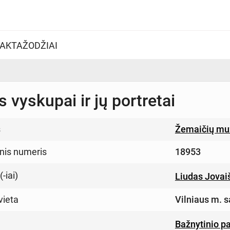
AKTAŽODŽIAI
s vyskupai ir jų portretai
s
Žemaičių muz
inis numeris
18953
-iai)
Liudas Jovai
vieta
Vilniaus m. s
Bažnytinio p