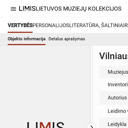
LIETUVOS MUZIEJŲ KOLEKCIJOS
menu
VERTYBĖS
PERSONALIJOS
LITERATŪRA, ŠALTINIAI
R
Objekto informacija
Detalus aprašymas
Vilniau
Muzieju
Inventor
Autorius (
Leidimo 
Leidykla