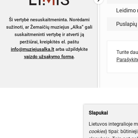
Leidimo 
Ši vertybė nesuskaitmeninta. Norėdami
Puslapių
sužinoti, ar Žemaičių muziejus „Alka“ gali
suskaitmeninti vertybę ir atverti ją
peržiūrai, kreipkitės el. paštu
info@muziejusalka.lt
arba užpildykite
Turite da
vaizdo užsakymo formą
.
Parašyki
Slapukai
Lietuvos integralioje 
cookies
) tipai: būtinie