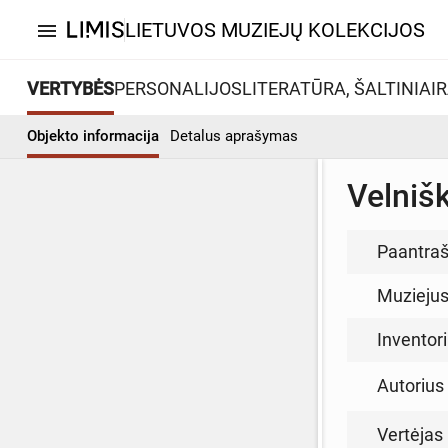
LIETUVOS MUZIEJŲ KOLEKCIJOS
menu
VERTYBĖS
PERSONALIJOS
LITERATŪRA, ŠALTINIAI
R
Objekto informacija
Detalus aprašymas
Velniš
Paantraš
Muzieju
Inventor
Autorius (
Vertėjas 