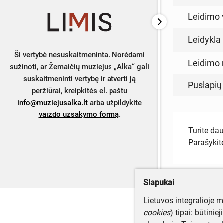
Leidimo 
Leidykla
Ši vertybė nesuskaitmeninta. Norėdami
Leidimo 
sužinoti, ar Žemaičių muziejus „Alka“ gali
suskaitmeninti vertybę ir atverti ją
Puslapių
peržiūrai, kreipkitės el. paštu
info@muziejusalka.lt
arba užpildykite
vaizdo užsakymo formą
.
Turite da
Parašyki
Slapukai
Lietuvos integralioje 
cookies
) tipai: būtinie