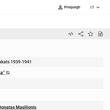
person_outline
expand_more
Prisijungti
LT
akats 1939-1941
ka“
Donatas Masilionis