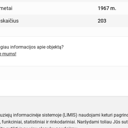
metai
1967 m.
 skaičius
203
ugiau informacijos apie objektą?
te mums!
muziejų informacinėje sistemoje (LIMIS) naudojami keturi pagrind
ji, funkciniai, statistiniai ir rinkodariniai. Naršydami toliau Jūs s