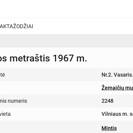
AKTAŽODŽIAI
s metraštis 1967 m.
tė
Nr.2. Vasaris
s
Žemaičių muz
inis numeris
2248
vieta
Vilniaus m. s
Mintis