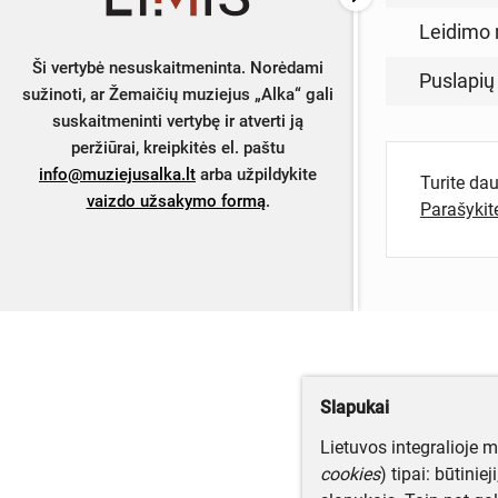
Leidimo 
Ši vertybė nesuskaitmeninta. Norėdami
Puslapių
sužinoti, ar Žemaičių muziejus „Alka“ gali
suskaitmeninti vertybę ir atverti ją
peržiūrai, kreipkitės el. paštu
info@muziejusalka.lt
arba užpildykite
Turite da
vaizdo užsakymo formą
.
Parašyki
Slapukai
Lietuvos integralioje 
cookies
) tipai: būtinie