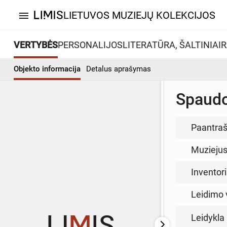
LIETUVOS MUZIEJŲ KOLEKCIJOS
menu
VERTYBĖS
PERSONALIJOS
LITERATŪRA, ŠALTINIAI
R
Objekto informacija
Detalus aprašymas
Spaudo
Paantraš
Muzieju
Inventor
Leidimo 
Leidykla