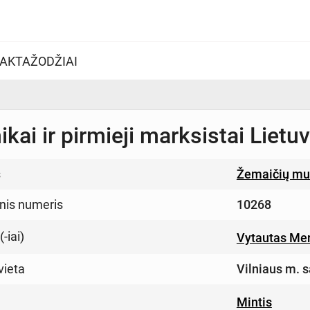
AKTAŽODŽIAI
kai ir pirmieji marksistai Lietu
s
Žemaičių muz
inis numeris
10268
-iai)
Vytautas Me
vieta
Vilniaus m. s
Mintis