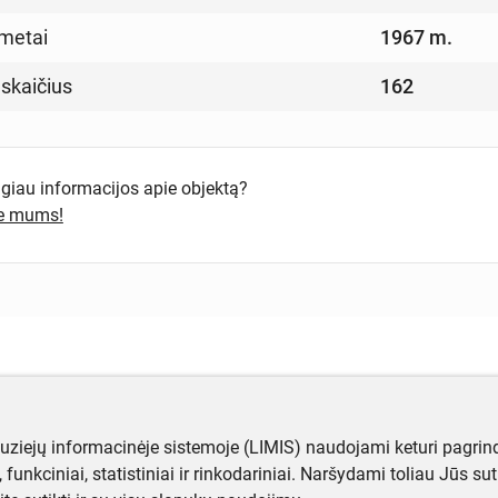
metai
1967 m.
 skaičius
162
ugiau informacijos apie objektą?
te mums!
muziejų informacinėje sistemoje (LIMIS) naudojami keturi pagrind
ji, funkciniai, statistiniai ir rinkodariniai. Naršydami toliau Jūs s