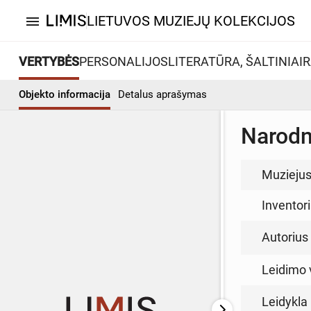
LIETUVOS MUZIEJŲ KOLEKCIJOS
menu
VERTYBĖS
PERSONALIJOS
LITERATŪRA, ŠALTINIAI
R
Objekto informacija
Detalus aprašymas
Narodni
Muzieju
Inventor
Autorius (
Leidimo 
Leidykla