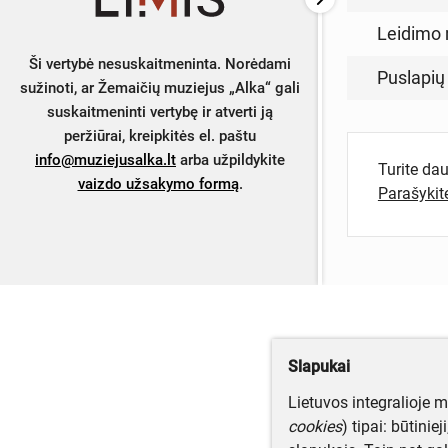
Leidimo 
Ši vertybė nesuskaitmeninta. Norėdami
Puslapių
sužinoti, ar Žemaičių muziejus „Alka“ gali
suskaitmeninti vertybę ir atverti ją
peržiūrai, kreipkitės el. paštu
info@muziejusalka.lt
arba užpildykite
Turite da
vaizdo užsakymo formą
.
Parašyki
Slapukai
Lietuvos integralioje 
cookies
) tipai: būtinie