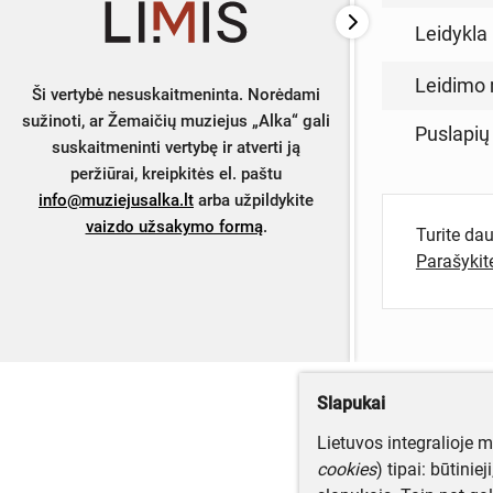
Leidykla
Leidimo 
Ši vertybė nesuskaitmeninta. Norėdami
sužinoti, ar Žemaičių muziejus „Alka“ gali
Puslapių
suskaitmeninti vertybę ir atverti ją
peržiūrai, kreipkitės el. paštu
info@muziejusalka.lt
arba užpildykite
vaizdo užsakymo formą
.
Turite da
Parašyki
Slapukai
Lietuvos integralioje 
cookies
) tipai: būtinie