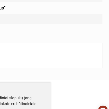
us“
iniai slapukų (angl.
utinkate su būtinaisiais