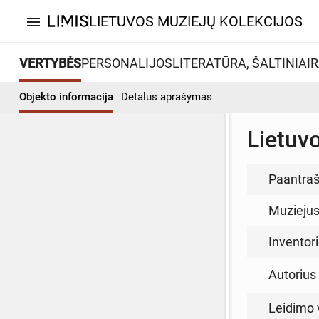
LIETUVOS MUZIEJŲ KOLEKCIJOS
menu
VERTYBĖS
PERSONALIJOS
LITERATŪRA, ŠALTINIAI
R
Objekto informacija
Detalus aprašymas
Lietuv
Paantraš
Muzieju
Inventor
Autorius (
Leidimo 