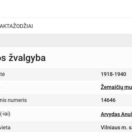
AKTAŽODŽIAI
os žvalgyba
tė
1918-1940
s
Žemaičių muz
inis numeris
14646
-iai)
Arvydas Anu
vieta
Vilniaus m. s