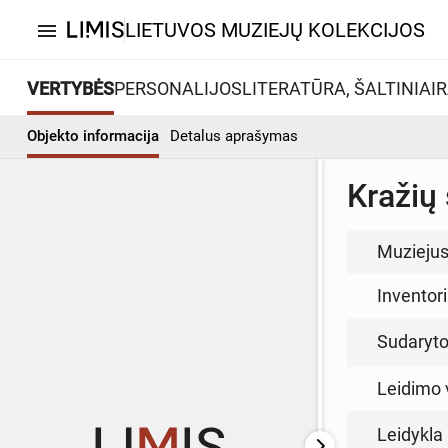
LIETUVOS MUZIEJŲ KOLEKCIJOS
menu
VERTYBĖS
PERSONALIJOS
LITERATŪRA, ŠALTINIAI
R
Objekto informacija
Detalus aprašymas
Kražių
Muzieju
Inventor
Sudarytoj
Leidimo 
Leidykla