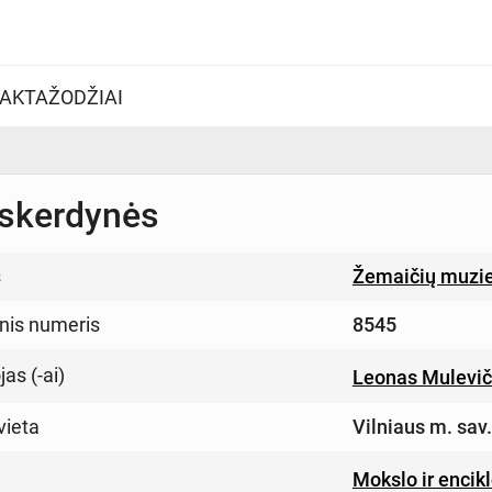
AKTAŽODŽIAI
 skerdynės
s
Žemaičių muzie
inis numeris
8545
as (-ai)
Leonas Mulevič
vieta
Vilniaus m. sav.
Mokslo ir encikl