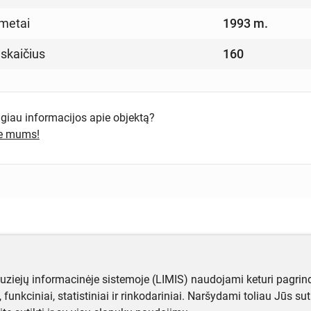
metai
1993 m.
 skaičius
160
ugiau informacijos apie objektą?
te mums!
muziejų informacinėje sistemoje (LIMIS) naudojami keturi pagrind
ji, funkciniai, statistiniai ir rinkodariniai. Naršydami toliau Jūs s