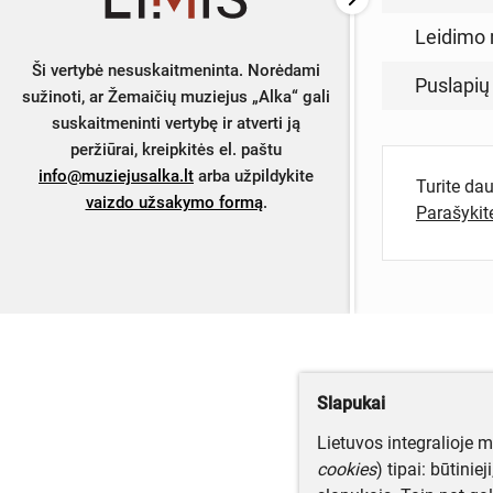
Leidimo 
Ši vertybė nesuskaitmeninta. Norėdami
Puslapių
sužinoti, ar Žemaičių muziejus „Alka“ gali
suskaitmeninti vertybę ir atverti ją
peržiūrai, kreipkitės el. paštu
info@muziejusalka.lt
arba užpildykite
Turite da
vaizdo užsakymo formą
.
Parašyki
Slapukai
Lietuvos integralioje 
cookies
) tipai: būtinie