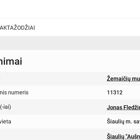
AKTAŽODŽIAI
nimai
s
Žemaičių muz
inis numeris
11312
-iai)
Jonas Fledži
vieta
Šiaulių m. sa
Šiaulių "Auš