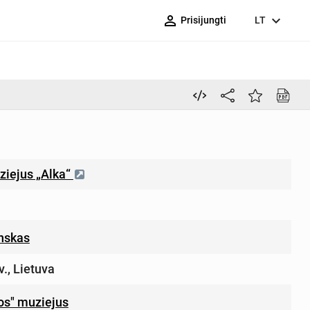
person_outline
expand_more
Prisijungti
LT
iejus „Alka“
nskas
v., Lietuva
ros" muziejus