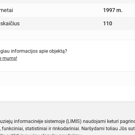
metai
1997 m.
 skaičius
110
ugiau informacijos apie objektą?
te mums!
muziejų informacinėje sistemoje (LIMIS) naudojami keturi pagrind
ji, funkciniai, statistiniai ir rinkodariniai. Naršydami toliau Jūs s