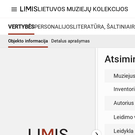
LIETUVOS MUZIEJŲ KOLEKCIJOS
menu
VERTYBĖS
PERSONALIJOS
LITERATŪRA, ŠALTINIAI
R
Objekto informacija
Detalus aprašymas
Atsimi
Muzieju
Inventor
Autorius (
Leidimo 
Leidykla