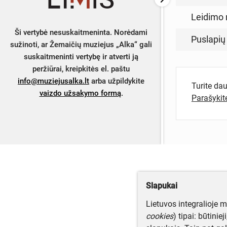
Leidimo 
Ši vertybė nesuskaitmeninta. Norėdami
Puslapių
sužinoti, ar Žemaičių muziejus „Alka“ gali
suskaitmeninti vertybę ir atverti ją
peržiūrai, kreipkitės el. paštu
info@muziejusalka.lt
arba užpildykite
Turite da
vaizdo užsakymo formą
.
Parašyki
Slapukai
Lietuvos integralioje 
cookies
) tipai: būtinie