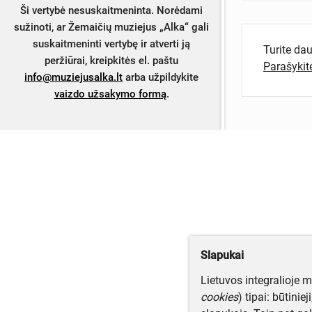
Ši vertybė nesuskaitmeninta. Norėdami
sužinoti, ar Žemaičių muziejus „Alka“ gali
suskaitmeninti vertybę ir atverti ją
Turite da
peržiūrai, kreipkitės el. paštu
Parašyki
info@muziejusalka.lt
arba užpildykite
vaizdo užsakymo formą
.
Slapukai
Lietuvos integralioje 
cookies
) tipai: būtinie