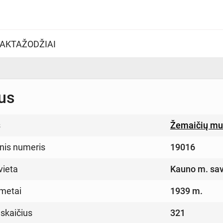
AKTAŽODŽIAI
us
s
Žemaičių muz
inis numeris
19016
vieta
Kauno m. sav
metai
1939 m.
 skaičius
321