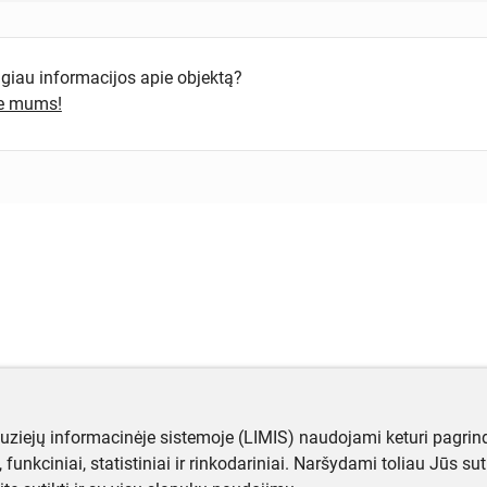
ugiau informacijos apie objektą?
te mums!
muziejų informacinėje sistemoje (LIMIS) naudojami keturi pagrind
ji, funkciniai, statistiniai ir rinkodariniai. Naršydami toliau Jūs s