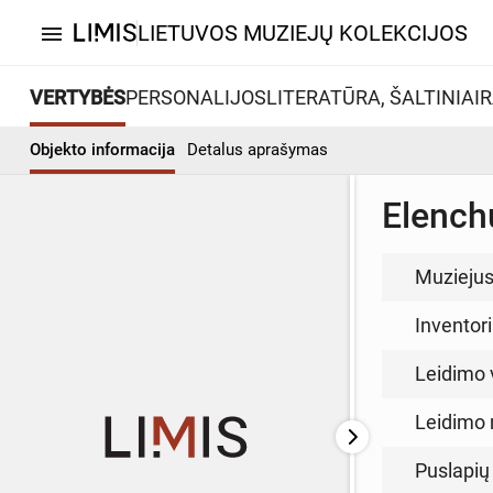
LIETUVOS MUZIEJŲ KOLEKCIJOS
menu
VERTYBĖS
PERSONALIJOS
LITERATŪRA, ŠALTINIAI
R
Objekto informacija
Detalus aprašymas
Elench
Muzieju
Inventor
Leidimo 
Leidimo 
Puslapių