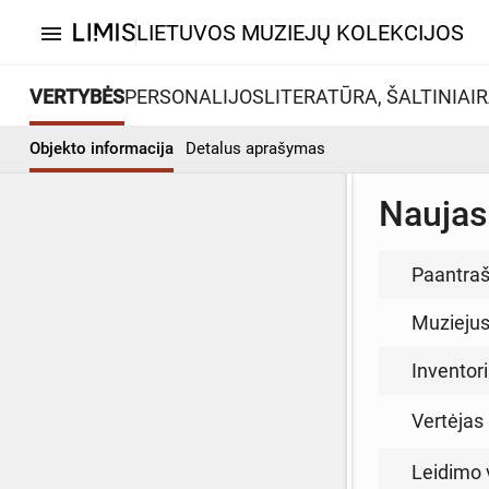
LIETUVOS MUZIEJŲ KOLEKCIJOS
menu
VERTYBĖS
PERSONALIJOS
LITERATŪRA, ŠALTINIAI
R
Objekto informacija
Detalus aprašymas
Naujasi
Paantraš
Muzieju
Inventor
Vertėjas 
Leidimo 