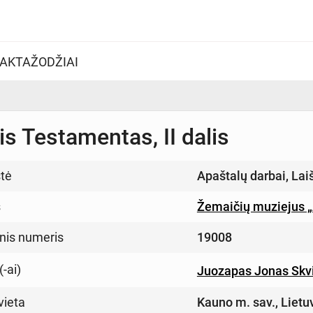
AKTAŽODŽIAI
s Testamentas, II dalis
tė
Apaštalų darbai, Lai
s
Žemaičių muziejus 
inis numeris
19008
(-ai)
Juozapas Jonas Skv
vieta
Kauno m. sav., Lietu