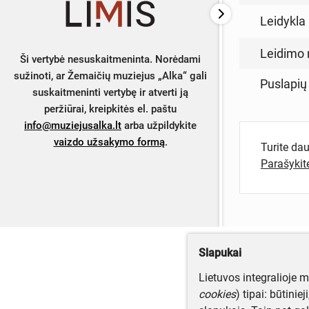
Leidykla
Leidimo 
Ši vertybė nesuskaitmeninta. Norėdami
sužinoti, ar Žemaičių muziejus „Alka“ gali
Puslapių
suskaitmeninti vertybę ir atverti ją
peržiūrai, kreipkitės el. paštu
info@muziejusalka.lt
arba užpildykite
vaizdo užsakymo formą
.
Turite da
Parašyki
Slapukai
Lietuvos integralioje 
cookies
) tipai: būtinie