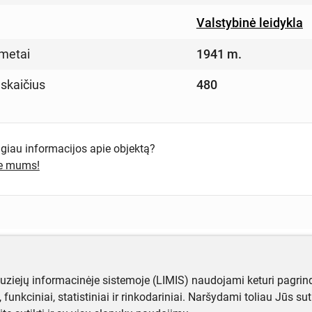
Valstybinė leidykla
metai
1941 m.
 skaičius
480
ugiau informacijos apie objektą?
te mums!
muziejų informacinėje sistemoje (LIMIS) naudojami keturi pagrind
ji, funkciniai, statistiniai ir rinkodariniai. Naršydami toliau Jūs s