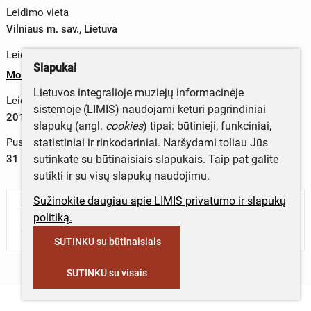
Leidimo vieta
Vilniaus m. sav., Lietuva
Leidykla
Slapukai
Mokslo ir enciklopedijų leidybos centras
Lietuvos integralioje muziejų informacinėje
Leidimo metai
sistemoje (LIMIS) naudojami keturi pagrindiniai
2019 m.
slapukų (angl.
cookies
) tipai: būtinieji, funkciniai,
statistiniai ir rinkodariniai. Naršydami toliau Jūs
Puslapių skaičius
sutinkate su būtinaisiais slapukais. Taip pat galite
31
sutikti ir su visų slapukų naudojimu.
Sužinokite daugiau apie LIMIS privatumo ir slapukų
Turite daugiau informacijos apie objektą?
politiką.
Parašykite mums!
SUTINKU su būtinaisiais
SUTINKU su visais