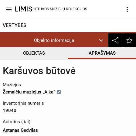
menu
more_vert
LIETUVOS MUZIEJŲ KOLEKCIJOS
VERTYBĖS
Objekto informacija
OBJEKTAS
APRAŠYMAS
Karšuvos būtovė
Muziejus
Žemaičių muziejus „Alka“
Inventorinis numeris
19040
Autorius (-iai)
Antanas Gedvilas