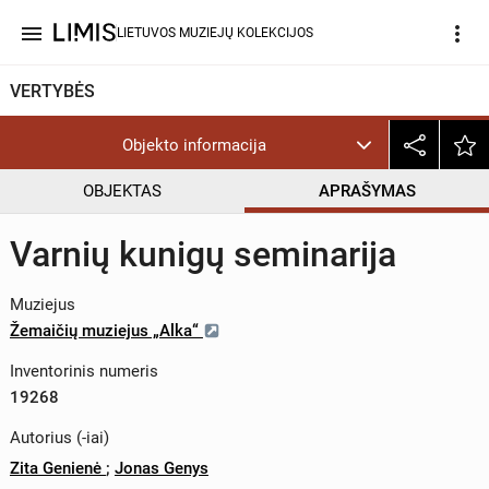
menu
more_vert
LIETUVOS MUZIEJŲ KOLEKCIJOS
VERTYBĖS
Objekto informacija
OBJEKTAS
APRAŠYMAS
Varnių kunigų seminarija
Muziejus
Žemaičių muziejus „Alka“
Inventorinis numeris
19268
Autorius (-iai)
Zita Genienė
;
Jonas Genys