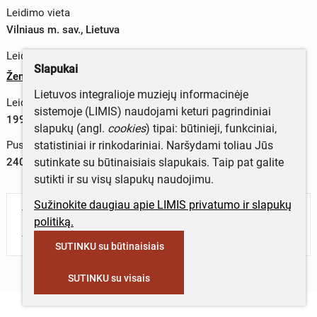
Leidimo vieta
Vilniaus m. sav., Lietuva
Leidykla
Slapukai
Žemaičių kultūros draugija
Lietuvos integralioje muziejų informacinėje
Leidimo metai
sistemoje (LIMIS) naudojami keturi pagrindiniai
1999 m.
slapukų (angl.
cookies
) tipai: būtinieji, funkciniai,
statistiniai ir rinkodariniai. Naršydami toliau Jūs
Puslapių skaičius
sutinkate su būtinaisiais slapukais. Taip pat galite
240
sutikti ir su visų slapukų naudojimu.
Sužinokite daugiau apie LIMIS privatumo ir slapukų
Turite daugiau informacijos apie objektą?
politiką.
Parašykite mums!
SUTINKU su būtinaisiais
SUTINKU su visais