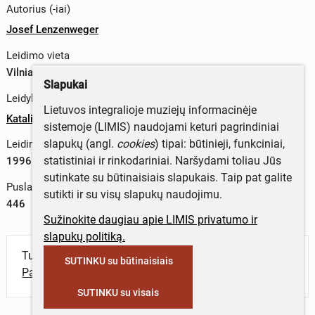
Autorius (-iai)
Josef Lenzenweger
Leidimo vieta
Vilniaus m. sav., Lietuva
Slapukai
Leidykla
Lietuvos integralioje muziejų informacinėje
Katalikų pasaulis
sistemoje (LIMIS) naudojami keturi pagrindiniai
slapukų (angl.
cookies
) tipai: būtinieji, funkciniai,
Leidimo metai
statistiniai ir rinkodariniai. Naršydami toliau Jūs
1996 m.
sutinkate su būtinaisiais slapukais. Taip pat galite
Puslapių skaičius
sutikti ir su visų slapukų naudojimu.
446
Sužinokite daugiau apie LIMIS privatumo ir
slapukų politiką.
Turite daugiau informacijos apie objektą?
SUTINKU su būtinaisiais
Parašykite mums!
SUTINKU su visais