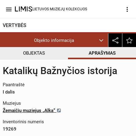
menu
more_vert
LIETUVOS MUZIEJŲ KOLEKCIJOS
VERTYBĖS
Objekto informacija
OBJEKTAS
APRAŠYMAS
Katalikų Bažnyčios istorija
Paantraštė
I dalis
Muziejus
Žemaičių muziejus „Alka“
Inventorinis numeris
19269