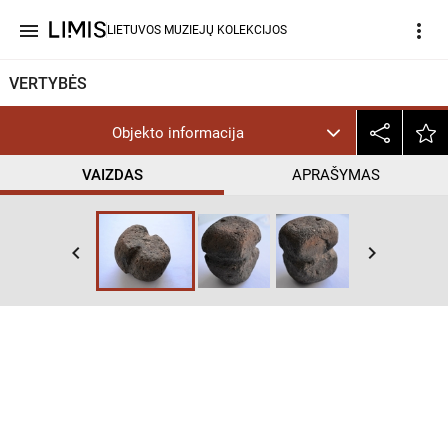
menu
more_vert
LIETUVOS MUZIEJŲ KOLEKCIJOS
VERTYBĖS
Objekto informacija
VAIZDAS
APRAŠYMAS
keyboard_arrow_left
keyboard_arrow_right