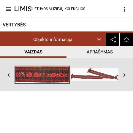
menu
more_vert
LIETUVOS MUZIEJŲ KOLEKCIJOS
VERTYBĖS
Objekto informacija
VAIZDAS
APRAŠYMAS
keyboard_arrow_left
keyboard_arrow_right