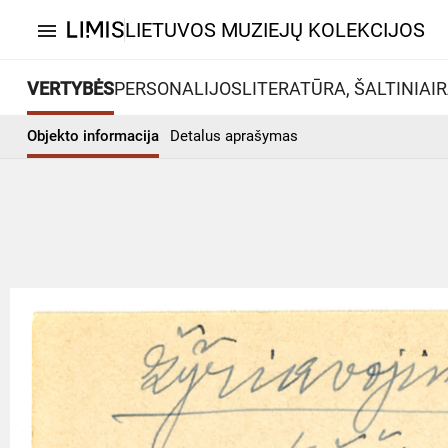
LIETUVOS MUZIEJŲ KOLEKCIJOS
menu
VERTYBĖS
PERSONALIJOS
LITERATŪRA, ŠALTINIAI
R
Objekto informacija
Detalus aprašymas