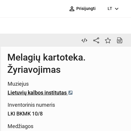
person_outline
expand_more
Prisijungti
LT
Melagių kartoteka.
Žyriavojimas
Muziejus
Lietuvių kalbos institutas
Inventorinis numeris
LKI BKMK 10/8
Medžiagos