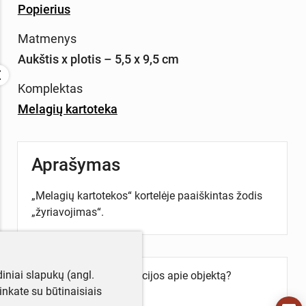
Popierius
Matmenys
Aukštis x plotis – 5,5 x 9,5 cm
Komplektas
Melagių kartoteka
Aprašymas
„Melagių kartotekos“ kortelėje paaiškintas žodis
„žyriavojimas“.
iniai slapukų (angl.
Turite daugiau informacijos apie objektą?
utinkate su būtinaisiais
Parašykite mums!