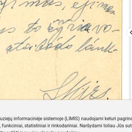
muziejų informacinėje sistemoje (LIMIS) naudojami keturi pagrind
ji, funkciniai, statistiniai ir rinkodariniai. Naršydami toliau Jūs s