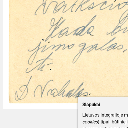
Slapukai
Lietuvos integralioje 
cookies
) tipai: būtinie