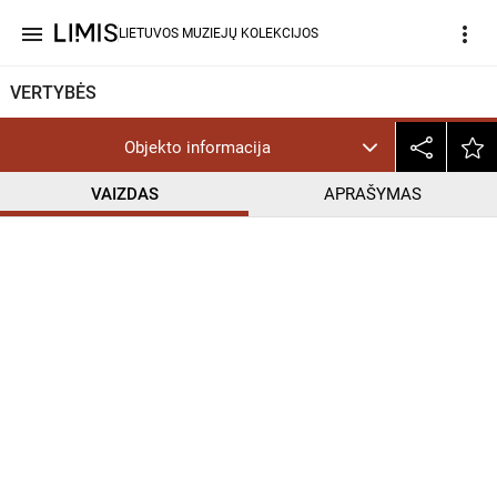
menu
more_vert
LIETUVOS MUZIEJŲ KOLEKCIJOS
VERTYBĖS
Objekto informacija
VAIZDAS
APRAŠYMAS