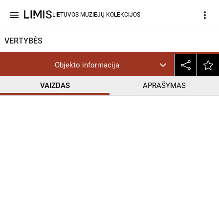
menu
more_vert
LIETUVOS MUZIEJŲ KOLEKCIJOS
VERTYBĖS
Objekto informacija
VAIZDAS
APRAŠYMAS