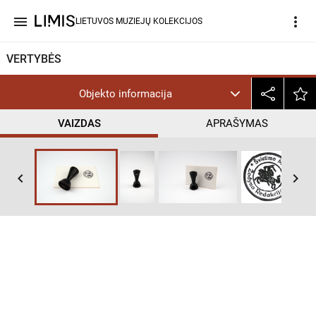
menu
more_vert
LIETUVOS MUZIEJŲ KOLEKCIJOS
VERTYBĖS
Objekto informacija
VAIZDAS
APRAŠYMAS
keyboard_arrow_left
keyboard_arrow_right