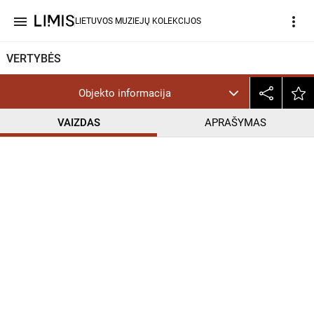
menu
more_vert
LIETUVOS MUZIEJŲ KOLEKCIJOS
VERTYBĖS
Objekto informacija
VAIZDAS
APRAŠYMAS