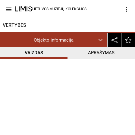
menu
more_vert
LIETUVOS MUZIEJŲ KOLEKCIJOS
VERTYBĖS
Objekto informacija
VAIZDAS
APRAŠYMAS
help_outline
CC BY-NC-ND