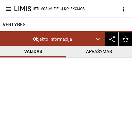
menu
more_vert
LIETUVOS MUZIEJŲ KOLEKCIJOS
VERTYBĖS
Objekto informacija
VAIZDAS
APRAŠYMAS
help_outline
CC BY-NC-ND