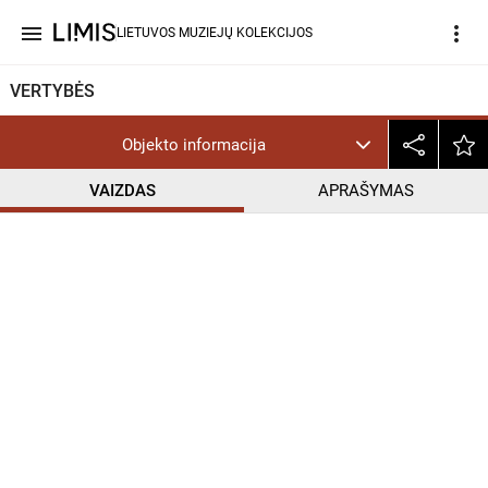
menu
more_vert
LIETUVOS MUZIEJŲ KOLEKCIJOS
VERTYBĖS
Objekto informacija
VAIZDAS
APRAŠYMAS
help_outline
CC BY-NC-ND