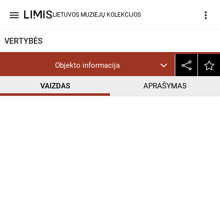
menu
more_vert
LIETUVOS MUZIEJŲ KOLEKCIJOS
VERTYBĖS
Objekto informacija
VAIZDAS
APRAŠYMAS
help_outline
CC BY-NC-ND