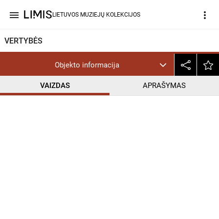
menu
more_vert
LIETUVOS MUZIEJŲ KOLEKCIJOS
VERTYBĖS
Objekto informacija
VAIZDAS
APRAŠYMAS
help_outline
CC BY-NC-ND