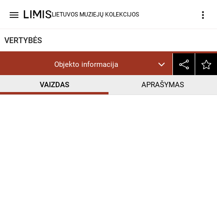
menu
more_vert
LIETUVOS MUZIEJŲ KOLEKCIJOS
VERTYBĖS
Objekto informacija
VAIZDAS
APRAŠYMAS
help_outline
CC BY-NC-ND