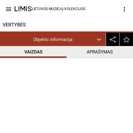
menu
more_vert
LIETUVOS MUZIEJŲ KOLEKCIJOS
VERTYBĖS
Objekto informacija
VAIZDAS
APRAŠYMAS
help_outline
CC BY-NC-ND