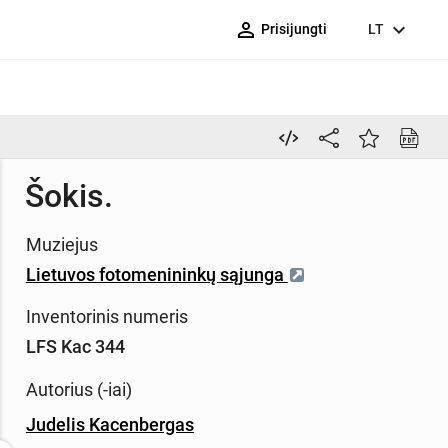
person_outline
expand_more
Prisijungti
LT
Šokis.
Muziejus
Lietuvos fotomenininkų sąjunga
Inventorinis numeris
LFS Kac 344
Autorius (-iai)
Judelis Kacenbergas