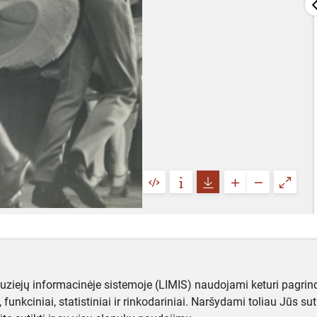
muziejų informacinėje sistemoje (LIMIS) naudojami keturi pagrind
ji, funkciniai, statistiniai ir rinkodariniai. Naršydami toliau Jūs s