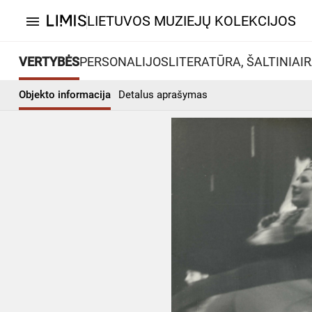
LIETUVOS MUZIEJŲ KOLEKCIJOS
menu
VERTYBĖS
PERSONALIJOS
LITERATŪRA, ŠALTINIAI
R
Objekto informacija
Detalus aprašymas