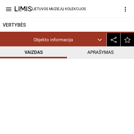
menu
more_vert
LIETUVOS MUZIEJŲ KOLEKCIJOS
VERTYBĖS
Objekto informacija
VAIZDAS
APRAŠYMAS
help_outline
CC BY-NC-ND