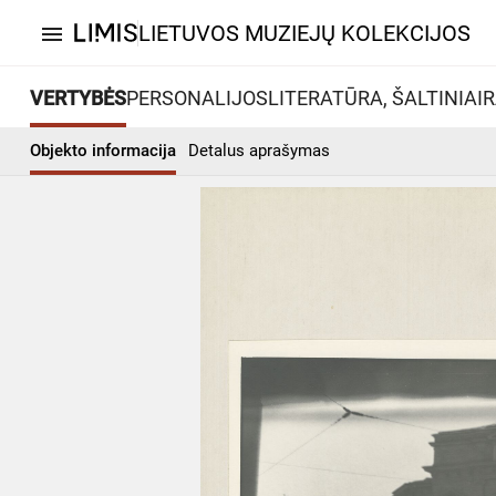
LIETUVOS MUZIEJŲ KOLEKCIJOS
menu
VERTYBĖS
PERSONALIJOS
LITERATŪRA, ŠALTINIAI
R
Objekto informacija
Detalus aprašymas