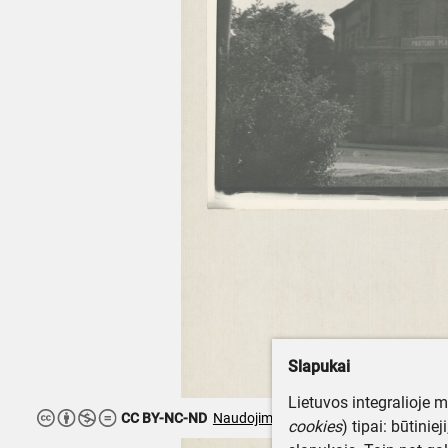
Slapukai
Lietuvos integralioje 
CC BY-NC-ND
Naudojimo teisės ribojamos
cookies
) tipai: būtinie