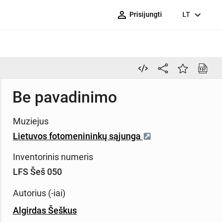
person_outline
expand_more
Prisijungti
LT
Be pavadinimo
Muziejus
Lietuvos fotomenininkų sąjunga
Inventorinis numeris
LFS Šeš 050
Autorius (-iai)
Algirdas Šeškus