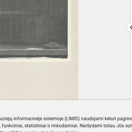
muziejų informacinėje sistemoje (LIMIS) naudojami keturi pagrind
ji, funkciniai, statistiniai ir rinkodariniai. Naršydami toliau Jūs s