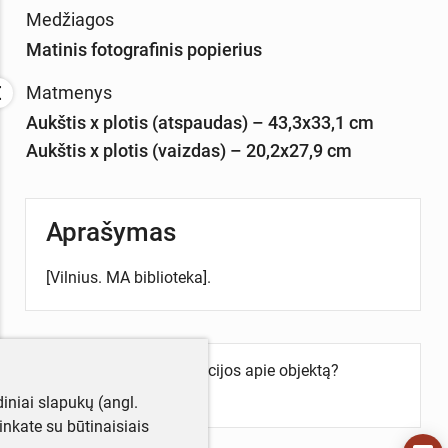
Medžiagos
Matinis fotografinis popierius
Matmenys
Aukštis x plotis (atspaudas) – 43,3x33,1 cm
Aukštis x plotis (vaizdas) – 20,2x27,9 cm
Aprašymas
[Vilnius. MA biblioteka].
Turite daugiau informacijos apie objektą?
Parašykite mums!
iniai slapukų (angl.
utinkate su būtinaisiais