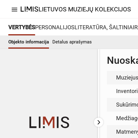
LIETUVOS MUZIEJŲ KOLEKCIJOS
menu
VERTYBĖS
PERSONALIJOS
LITERATŪRA, ŠALTINIAI
R
Objekto informacija
Detalus aprašymas
Nuosk
Muzieju
Inventor
Sukūrim
Medžiag
Matmen