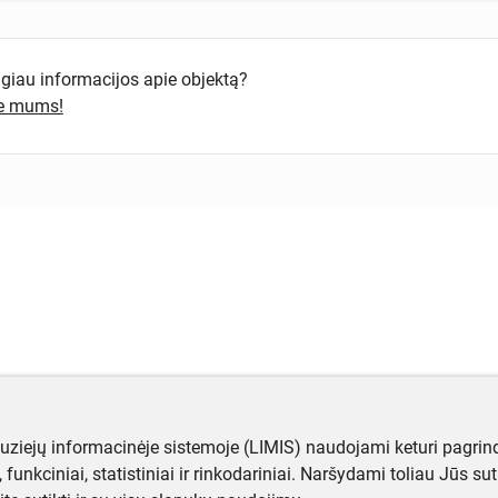
ugiau informacijos apie objektą?
te mums!
muziejų informacinėje sistemoje (LIMIS) naudojami keturi pagrind
ji, funkciniai, statistiniai ir rinkodariniai. Naršydami toliau Jūs s