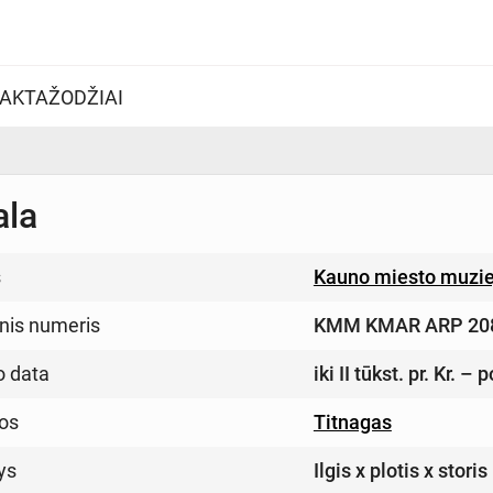
AKTAŽODŽIAI
ala
s
Kauno miesto muzi
inis numeris
KMM KMAR ARP 20
o data
iki II tūkst. pr. Kr. – po
os
Titnagas
ys
Ilgis x plotis x stori