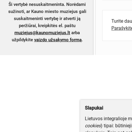
Ši vertybė nesuskaitmeninta. Norėdami
sužinoti, ar Kauno miesto muziejus gali
suskaitmeninti vertybę ir atverti ją
Turite da
peržiūrai, kreipkitės el. paštu
Parašyki
muziejus@kaunomuziejus.lt
arba
užpildykite
vaizdo užsakymo formą
.
Slapukai
Lietuvos integralioje 
cookies
) tipai: būtinie