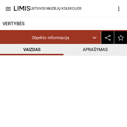
menu
more_vert
LIETUVOS MUZIEJŲ KOLEKCIJOS
VERTYBĖS
Objekto informacija
VAIZDAS
APRAŠYMAS
help_outline
CC BY-NC-ND