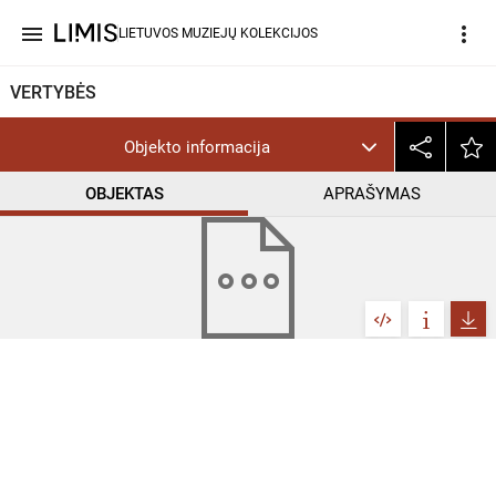
menu
more_vert
LIETUVOS MUZIEJŲ KOLEKCIJOS
VERTYBĖS
Objekto informacija
OBJEKTAS
APRAŠYMAS