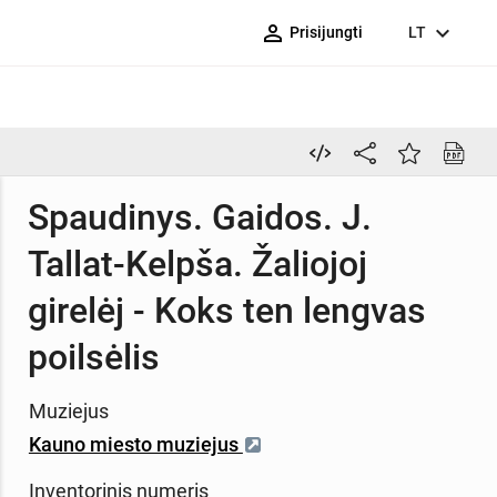
person_outline
expand_more
Prisijungti
LT
Spaudinys. Gaidos. J.
Tallat-Kelpša. Žaliojoj
girelėj - Koks ten lengvas
poilsėlis
Muziejus
Kauno miesto muziejus
Inventorinis numeris