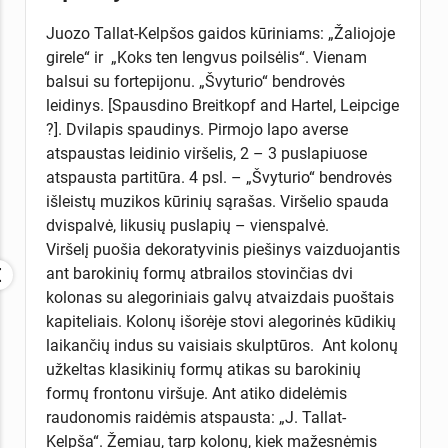
Juozo Tallat-Kelpšos gaidos kūriniams: „Žaliojoje
girele“ ir „Koks ten lengvus poilsėlis“. Vienam
balsui su fortepijonu. „Švyturio“ bendrovės
leidinys. [Spausdino Breitkopf and Hartel, Leipcige
?]. Dvilapis spaudinys. Pirmojo lapo averse
atspaustas leidinio viršelis, 2 – 3 puslapiuose
atspausta partitūra. 4 psl. – „Švyturio“ bendrovės
išleistų muzikos kūrinių sąrašas. Viršelio spauda
dvispalvė, likusių puslapių – vienspalvė.
Viršelį puošia dekoratyvinis piešinys vaizduojantis
ant barokinių formų atbrailos stovinčias dvi
kolonas su alegoriniais galvų atvaizdais puoštais
kapiteliais. Kolonų išorėje stovi alegorinės kūdikių
laikančių indus su vaisiais skulptūros. Ant kolonų
užkeltas klasikinių formų atikas su barokinių
formų frontonu viršuje. Ant atiko didelėmis
raudonomis raidėmis atspausta: „J. Tallat-
Kelpša“. Žemiau, tarp kolonų, kiek mažesnėmis