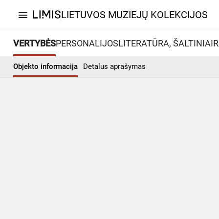
LIETUVOS MUZIEJŲ KOLEKCIJOS
menu
VERTYBĖS
PERSONALIJOS
LITERATŪRA, ŠALTINIAI
R
Objekto informacija
Detalus aprašymas