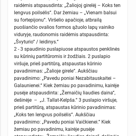
raidėmis atspausdinta: „Žaliojoj girelėj – Koks ten
lengvus poilsėlis“. Dar žemiau – „Vienam balsui
su fortepijonu“. Viršelio apačioje, atbrailą
puošiančio ovalios formos ąžuolo lapų vainiko
viduryje, raudonomis raidėmis atspausdinta:
„Švyturio“ / leidinys.“
2 - 3 spaudinio puslapiuose atspaustos penklinės
su kūrinių partitūromis ir žodžiais. 2 puslapio
viršuje, prieš partitūrą, atspaustas kūrinio
pavadinimas: „Žalioje girele“. Aukščiau
pavadinimo: „Pavedu poniai Nezabitauskaitei –
Galaunienei.“ Kiek žemiau po pavadinimu, kairėje
pusėje atspausdinta: „Žemaičių liaudies daina“,
dešinėje – „J. Tallat-Kelpša.“ 3 puslapio viršuje,
prieš partitūrą, atspaustas kūrinio pavadinimas:
„Koks ten lengvus poilsėlis“. Aukščiau
pavadinimo: „Pavedu poniai Vaičkienei.“ Kiek
žemiau po pavadinimu, kairėje pusėje