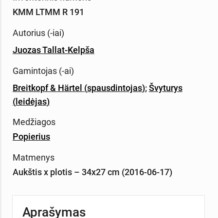
KMM LTMM R 191
Autorius (-iai)
Juozas Tallat-Kelpša
Gamintojas (-ai)
Breitkopf & Härtel
(
spausdintojas
)
;
Švyturys
(
leidėjas
)
Medžiagos
Popierius
Matmenys
Aukštis x plotis – 34x27 cm (2016-06-17)
Aprašymas