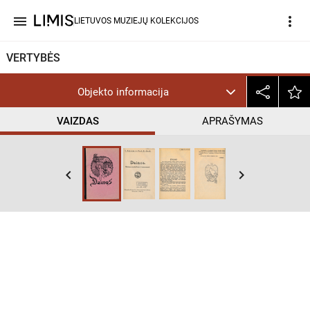
menu
more_vert
LIETUVOS MUZIEJŲ KOLEKCIJOS
VERTYBĖS
Objekto informacija
VAIZDAS
APRAŠYMAS
keyboard_arrow_left
keyboard_arrow_right