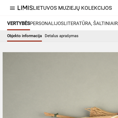
LIETUVOS MUZIEJŲ KOLEKCIJOS
menu
VERTYBĖS
PERSONALIJOS
LITERATŪRA, ŠALTINIAI
R
Objekto informacija
Detalus aprašymas