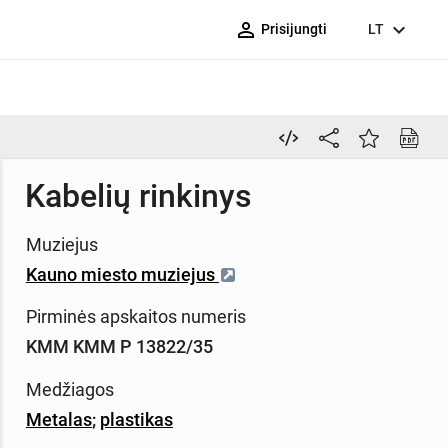
person_outline
expand_more
Prisijungti
LT
Kabelių rinkinys
Muziejus
Kauno miesto muziejus
Pirminės apskaitos numeris
KMM KMM P 13822/35
Medžiagos
Metalas
;
plastikas