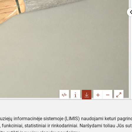
muziejų informacinėje sistemoje (LIMIS) naudojami keturi pagrind
ji, funkciniai, statistiniai ir rinkodariniai. Naršydami toliau Jūs s