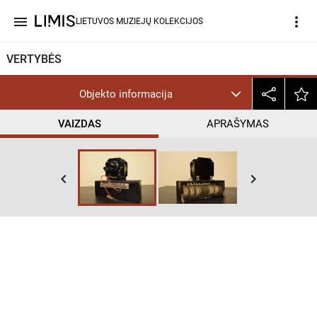
menu
more_vert
LIETUVOS MUZIEJŲ KOLEKCIJOS
VERTYBĖS
Objekto informacija
VAIZDAS
APRAŠYMAS
keyboard_arrow_left
keyboard_arrow_right