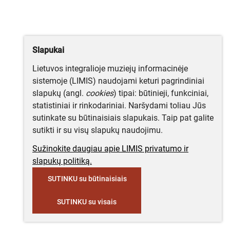
Slapukai
Lietuvos integralioje muziejų informacinėje
sistemoje (LIMIS) naudojami keturi pagrindiniai
slapukų (angl.
cookies
) tipai: būtinieji, funkciniai,
statistiniai ir rinkodariniai. Naršydami toliau Jūs
sutinkate su būtinaisiais slapukais. Taip pat galite
sutikti ir su visų slapukų naudojimu.
Sužinokite daugiau apie LIMIS privatumo ir
slapukų politiką.
SUTINKU su būtinaisiais
SUTINKU su visais