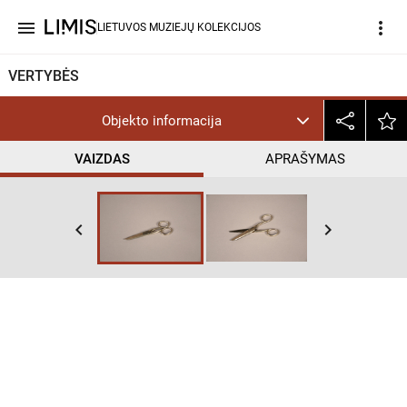
menu
more_vert
LIETUVOS MUZIEJŲ KOLEKCIJOS
VERTYBĖS
Objekto informacija
VAIZDAS
APRAŠYMAS
keyboard_arrow_left
keyboard_arrow_right